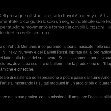
il prosegue gli studi presso la Royal Academy of Arts, do
entale la cui guida lascia un segno indelebile sulle tec
 per studiare movimento e forma dei cavalli Lipizzani – 
a cinetica nella scultura.
ia di Yehudi Menuhin, incorporando la teoria musicale nella sua 
 di Nijinsky, Nureyev e dei Balletti Russi. Ispirata dalla loro rad
ei fattori alla base del suo lavoro. Successivamente porta la s
tures, dove crea sculture di ballerini per la produzione de “Il 
amiche e cinetiche.
deale di esistenza ed espressione a pochi passi dal fiume Arno, i
artista, mostrando i risultati raggiunti in un arco di più di quar
nare della sua pratica, con la missione di ampliare l’accessibilità