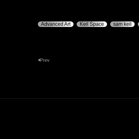
Advanced Art
Keil Space
sam keil
Prev