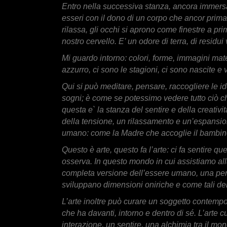
Entro nella successiva stanza, ancora immers
esseri con il dono di un corpo che ancor prima c
rilassa, gli occhi si aprono come finestre a pr
nostro cervello. E’ un odore di terra, di resi
Mi guardo intorno: colori, forme, immagini mate
azzurro, ci sono le stagioni, ci sono nascite 
Qui si può meditare, pensare, raccogliere le id
sogni; è come se potessimo vedere tutto ciò ch
questa e` la stanza del sentire e della creati
della tensione, un rilassamento e un’espansio
umano: come la Madre che accoglie il bambino
Questo è arte, questo fa l’arte: ci fa sentire qu
osserva. In questo mondo in cui assistiamo alla 
completa versione dell’essere umano, una pers
sviluppano dimensioni oniriche e come tali dens
L’arte inoltre può curare un soggetto contemp
che ha davanti, intorno e dentro di sé. L’arte
interazione, un sentire, una alchimia tra il mo