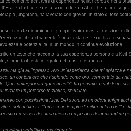
rice con oltre trent’anni di esperienza nella ricerca e nella pr
dell’Esalen Institute e della scuola di Palo Alto, che hanno se
erapia junghiana, ha lavorato con giovani in stato di tossicodipe
conscio con le dinamiche di gruppo, ispirandosi a tradizioni mille
. Per Renzini, il cambiamento è una costante: il suo lavoro si bas
evolezza e potenzialità in un mondo in continua evoluzione.
itto un testo che racconta la sua esperienza personale a Keil S
to, si riporta il testo integrale della psicoterapeuta:
tra, ma già all’ingresso vivo un’esperienza che mi spiazza e 
isce, un contenitore che risplende come oro, sormontato da antich
i. “Qui i pellegrini vengono accolti”, ho pensato, e subito mi si
i iniziare un percorso iniziatico, spirituale.
erraneo con pochissima luce. Dei suoni ed un odore enigmatici mi
 vite e nell’universo. Come in un tempio di millenni fa o nell’ as
rcepisco un senso di calma misto a un pizzico di inquietudine pe
 un effetto seduttivo e rassicurante.