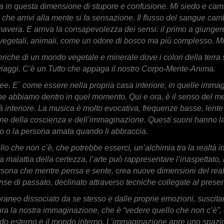
a in questa dimensione di stupore e confusione. Mi siedo e cam
he arrivi alla mente si fa sensazione. Il flusso del sangue cambia 
imavera. E arriva la consapevolezza dei sensi: il primo a giungere
dui vegetali, animali, come un odore di bosco ma più complesso. M
riche di un mondo vegetale e minerale dove i colori della terra 
e viaggi. C’è un Tutto che appaga il nostro Corpo-Mente-Anima.
ee. E` come essere nella propria casa interiore, in quelle immagin
e abbiamo dentro in quel momento. Qui e ora, è il senso del medi
vità interiore. La musica è molto evocativa, frequenze basse, len
ne della coscienza e dell’immaginazione. Questi suoni hanno la
 o la persona amata quando li abbraccia.
ello che non c’è, che potrebbe esserci, un’alchimia tra la realtà i
malattia della certezza, l’arte può rappresentare l’inaspettato, l
ona che mentre pensa e sente, crea nuove dimensioni del reale.
e di passato, declinato attraverso tecniche collegate al presente
oraneo dissociato da se stesso e dalle proprie emozioni, susci
 cura la nostra immaginazione, che è “vedere quello che non c’è”,
ndo esterno e il mondo interno. L’immaginazione apre uno spazio d