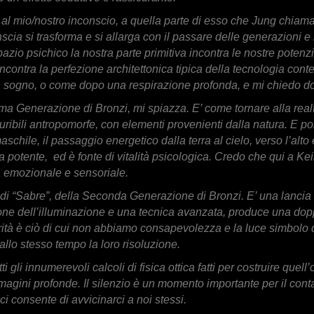
 mio/nostro inconscio, a quella parte di esso che Jung chiamava
scia si trasforma e si allarga con il passare delle generazioni e
pazio psichico la nostra parte primitiva incontra le nostre potenz
contra la perfezione architettonica tipica della tecnologia con
n sogno, o come dopo una respirazione profonda, e mi chiedo do
ima Generazione di Bronzi, mi spiazza. E’ come tornare alla real
uturibili antropomorfe, con elementi provenienti dalla natura. E p
 maschile, il passaggio energetico dalla terra al cielo, verso l’alt
 potente, ed è fonte di vitalità psicologica. Credo che qui a K
ra emozionale e sensoriale.
 di “Sabre”, della Seconda Generazione di Bronzi. E’ una lancia d
one dell’illuminazione e una tecnica avanzata, produce una dop
ità è ciò di cui non abbiamo consapevolezza e la luce simbolo di 
 allo stesso tempo la loro risoluzione.
 gli innumerevoli calcoli di fisica ottica fatti per costruire quel
agini profonde. Il silenzio è un momento importante per il cont
ci consente di avvicinarci a noi stessi.