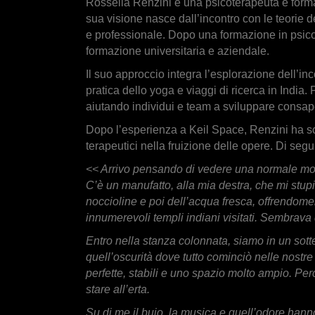
Rossella Renzini è una psicoterapeuta e format
sua visione nasce dall’incontro con le teorie 
e professionale. Dopo una formazione in psicot
formazione universitaria e aziendale.
Il suo approccio integra l’esplorazione dell’in
pratica dello yoga e viaggi di ricerca in India
aiutando individui e team a sviluppare consap
Dopo l’esperienza a Keil Space, Renzini ha scr
terapeutici nella fruizione delle opere. Di segui
<< Arrivo pensando di vedere una normale mos
C’è un manufatto, alla mia destra, che mi stup
noccioline e poi dell’acqua fresca, offrendomel
innumerevoli templi indiani visitati. Sembrava d
Entro nella stanza colonnata, siamo in un sott
quell’oscurità dove tutto cominciò nelle nostre
perfette, stabili e uno spazio molto ampio. Pe
stare all’erta.
Su di me il buio, la musica e quell’odore hanno