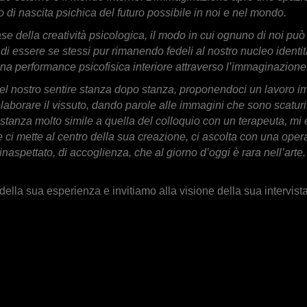
 di nascita psichica del futuro possibile in noi e nel mondo.
della creatività psicologica, il modo in cui ognuno di noi può ri
 essere se stessi pur rimanendo fedeli al nostro nucleo identitar
i una performance psicofisica interiore attraverso l’immaginazion
el nostro sentire stanza dopo stanza, proponendoci un lavoro 
 elaborare il vissuto, dando parole alle immagini che sono scatur
 stanza molto simile a quella del colloquio con un terapeuta, mi
e ci mette al centro della sua creazione, ci ascolta con una operaz
naspettato, di accoglienza, che al giorno d’oggi è rara nell’art
ella sua esperienza e invitiamo alla visione della sua intervis