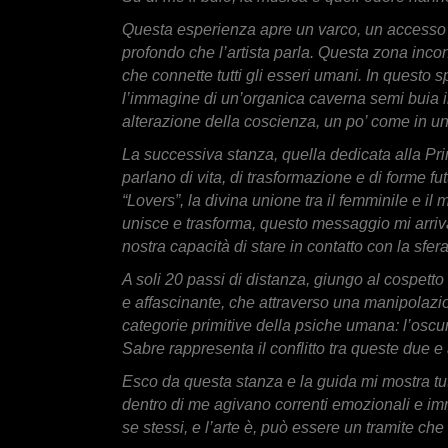
Questa esperienza apre un varco, un accesso al
profondo che l’artista parla. Questa zona incon
che connette tutti gli esseri umani. In questo s
l’immagine di un’organica caverna semi buia in
alterazione della coscienza, un po’ come in u
La successiva stanza, quella dedicata alla Pr
parlano di vita, di trasformazione e di forme f
“Lovers”, la divina unione tra il femminile e il
unisce e trasforma, questo messaggio mi arriva
nostra capacità di stare in contatto con la sfe
A soli 20 passi di distanza, giungo al cospetto
e affascinante, che attraverso una manipolazi
categorie primitive della psiche umana: l’oscur
Sabre rappresenta il conflitto tra queste due e
Esco da questa stanza e la guida mi mostra tutti
dentro di me agivano correnti emozionali e imm
se stessi, e l’arte è, può essere un tramite che 