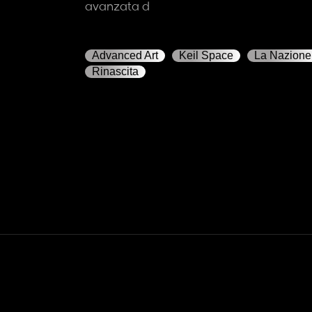
avanzata d
Advanced Art
Keil Space
La Nazione
Rinascita