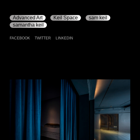
Advanced Art
Keil Space
sam keil
samantha keil
FACEBOOK
TWITTER
LINKEDIN