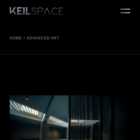
Skip
to
the
content
HOME
ADVANCED ART